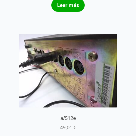
Leer más
a/512e
49,01
€