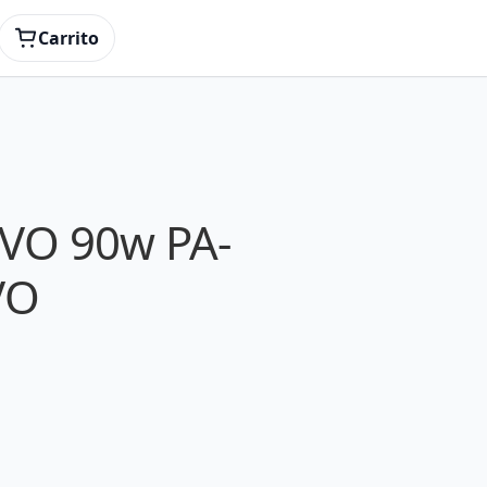
Carrito
VO 90w PA-
VO