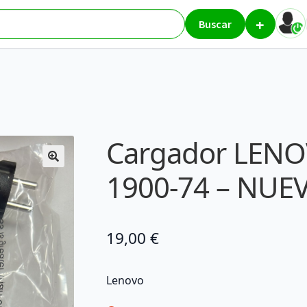
+
w PA-1900-74 – NUEVO
Buscar
Cargador LENO
1900-74 – NUE
19,00
€
Lenovo