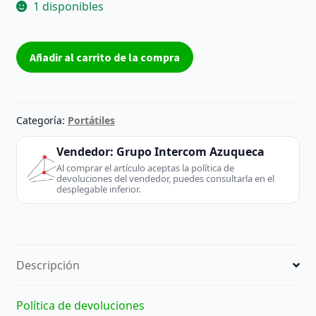
1 disponibles
Carcasa
Añadir al carrito de la compra
cover
D
LG
LGE23
Categoría:
Portátiles
E200
grado
Vendedor:
Grupo Intercom Azuqueca
B
Al comprar el artículo aceptas la política de
devoluciones del vendedor, puedes consultarla en el
cantidad
desplegable inferior.
Descripción
Política de devoluciones