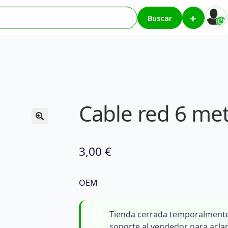
+
etros
Buscar
Cable red 6 me
3,00
€
OEM
Tienda cerrada temporalmente
soporte al vendedor para acla