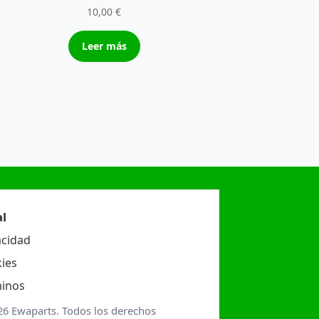
10,00
€
Leer más
l
acidad
ies
inos
26 Ewaparts. Todos los derechos