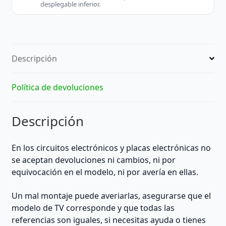
A
desplegable inferior.
VW-
1
FT1/FT2
-
Descripción
F
(EAD6378702)
|
Política de devoluciones
16
Pines
Descripción
|
MEDIDAS:
31-
En los circuitos electrónicos y placas electrónicas no
32,5
se aceptan devoluciones ni cambios, ni por
cm
equivocación en el modelo, ni por avería en ellas.
de
largo/
Un mal montaje puede averiarlas, asegurarse que el
1-
modelo de TV corresponde y que todas las
3,2
referencias son iguales, si necesitas ayuda o tienes