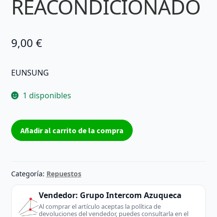
REACONDICIONADO
9,00
€
EUNSUNG
1 disponibles
CABLE
Añadir al carrito de la compra
FLEX
EUNSUNG
AWM
20861
Categoría:
Repuestos
105ºC
60V
Vendedor:
Grupo Intercom Azuqueca
|
Al comprar el artículo aceptas la política de
devoluciones del vendedor, puedes consultarla en el