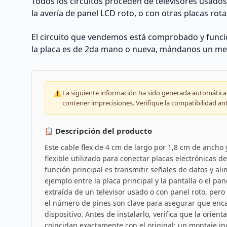
Todos los circuitos proceden de televisores usado
la avería de panel LCD roto, o con otras placas rota
El circuito que vendemos está comprobado y funcio
la placa es de 2da mano o nueva, mándanos un me
La siguiente información ha sido generada automáticam
contener imprecisiones. Verifique la compatibilidad an
Descripción del producto
Este cable flex de 4 cm de largo por 1,8 cm de ancho
flexible utilizado para conectar placas electrónicas d
función principal es transmitir señales de datos y al
ejemplo entre la placa principal y la pantalla o el pa
extraída de un televisor usado o con panel roto, pero
el número de pines son clave para asegurar que encaj
dispositivo. Antes de instalarlo, verifica que la orien
coincidan exactamente con el original; un montaje in