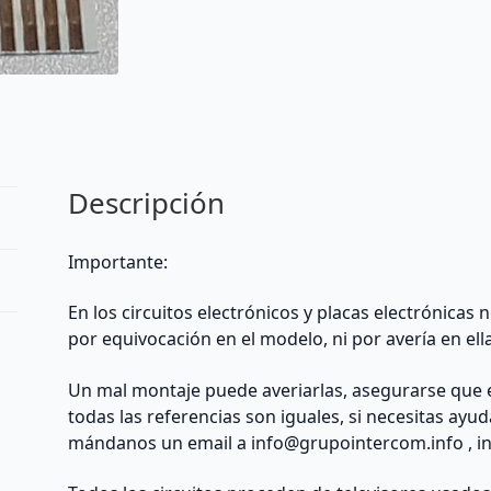
x
1,8cm
y
17
pines
-
Genérico
(TV
Descripción
/
Monitor)
Importante:
-
extraído
En los circuitos electrónicos y placas electrónicas
de
por equivocación en el modelo, ni por avería en ell
TV
cantidad
Un mal montaje puede averiarlas, asegurarse que 
todas las referencias son iguales, si necesitas ayu
mándanos un email a
info@grupointercom.info
, i