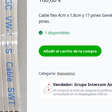
Cable flex 4cm x 1,8cm y 17 pines Genér
pines.
1 disponibles
Cable
Añadir al carrito de la compra
flex
4cm
x
1,8cm
Categoría:
Repuestos
y
17
Vendedor:
Grupo Intercom A
pines
Al comprar el artículo aceptas la políti
consultarla en el desplegable inferior.
Cable
flex
4cm