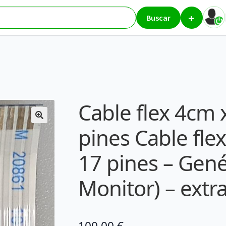
+
 y 17 pines Cable flex 4cm x 1,8cm y 17 pines – Genérico (TV / Moni
Buscar
Cable flex 4cm 
pines Cable fle
17 pines – Gené
Monitor) – extr
100,00
€