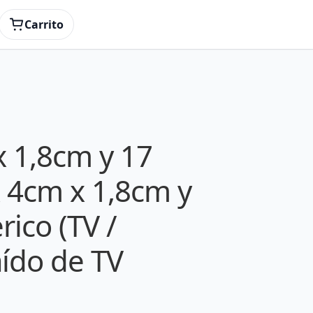
tor) – extraído de TV
Carrito
x 1,8cm y 17
x 4cm x 1,8cm y
rico (TV /
aído de TV