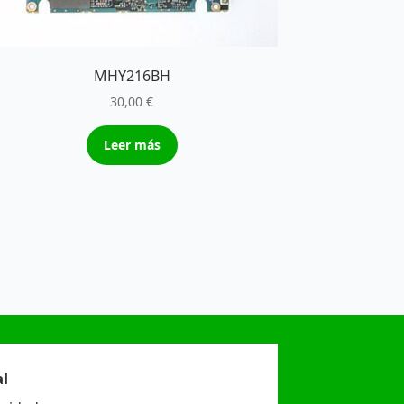
MHY216BH
30,00
€
Leer más
l