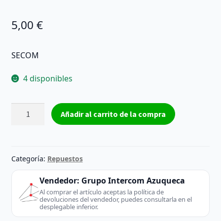
5,00
€
SECOM
4 disponibles
Iluminacion
Añadir al carrito de la compra
SECOM
AR111
-
SECOM
Categoría:
Repuestos
(Other)
cantidad
Vendedor:
Grupo Intercom Azuqueca
Al comprar el artículo aceptas la política de
devoluciones del vendedor, puedes consultarla en el
desplegable inferior.