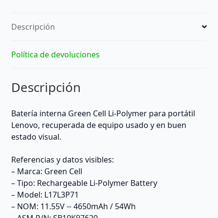
–
Reacondicionada
Descripción
cantidad
Política de devoluciones
Descripción
Batería interna Green Cell Li-Polymer para portátil
Lenovo, recuperada de equipo usado y en buen
estado visual.
Referencias y datos visibles:
– Marca: Green Cell
– Tipo: Rechargeable Li-Polymer Battery
– Model: L17L3P71
– NOM: 11.55V ⎓ 4650mAh / 54Wh
– ASM P/N: SB10K97620