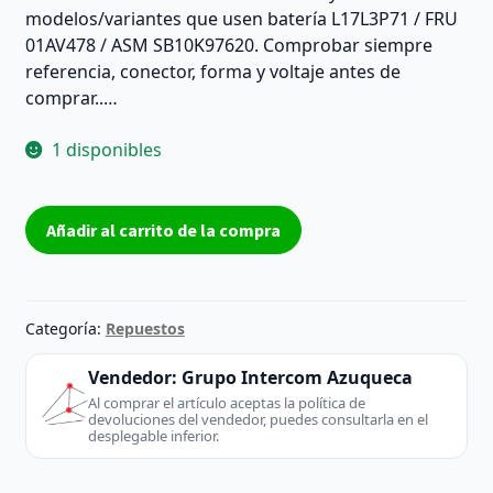
modelos/variantes que usen batería L17L3P71 / FRU
01AV478 / ASM SB10K97620. Comprobar siempre
referencia, conector, forma y voltaje antes de
comprar..…
1 disponibles
Batería
Añadir al carrito de la compra
Green
Cell
L17L3P71
01AV478
Categoría:
Repuestos
SB10K97620
54Wh
Vendedor:
Grupo Intercom Azuqueca
para
Al comprar el artículo aceptas la política de
devoluciones del vendedor, puedes consultarla en el
Lenovo
desplegable inferior.
ThinkPad
T480s