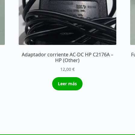
Adaptador corriente AC-DC HP C2176A –
F
HP (Other)
12,00
€
Leer más