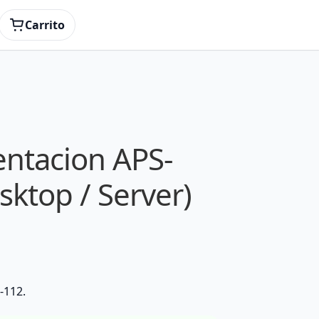
Carrito
entacion APS-
ktop / Server)
-112.