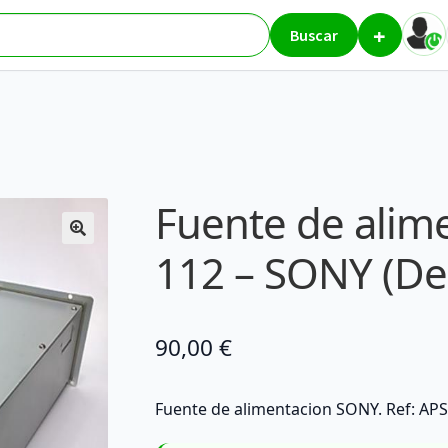
+
n APS-112 – SONY (Desktop / Server)
Buscar
Fuente de alim
112 – SONY (Des
90,00
€
Fuente de alimentacion SONY. Ref: APS