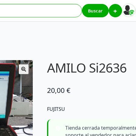
+
tiles
AMILO Si2636
Buscar
AMILO Si2636
20,00
€
FUJITSU
Tienda cerrada temporalmente
soporte al vendedor para acla