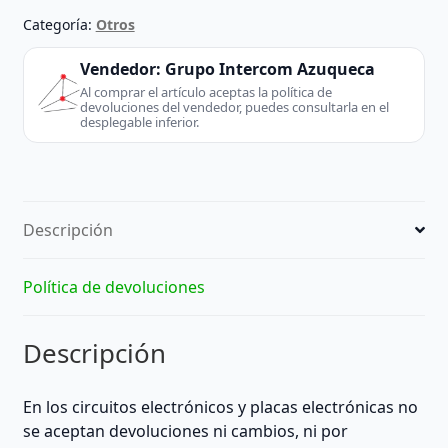
JST-
Categoría:
Otros
PH
y
Vendedor:
Grupo Intercom Azuqueca
JST-
Al comprar el artículo aceptas la política de
devoluciones del vendedor, puedes consultarla en el
XH
desplegable inferior.
|
Medidas
25,9cm
largo
Descripción
|
Nuevo
cantidad
Política de devoluciones
Descripción
En los circuitos electrónicos y placas electrónicas no
se aceptan devoluciones ni cambios, ni por