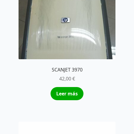
SCANJET 3970
42,00
€
Leer más