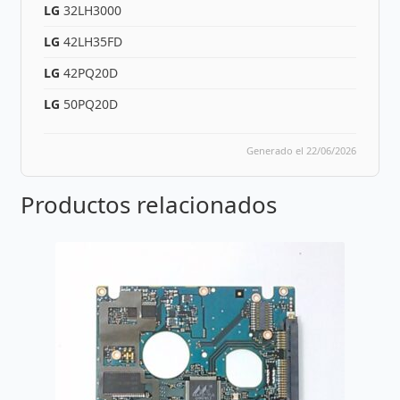
LG
32LH3000
LG
42LH35FD
LG
42PQ20D
LG
50PQ20D
Generado el 22/06/2026
Productos relacionados