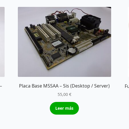
–
Placa Base M5SAA – Sis (Desktop / Server)
F
55,00
€
Leer más