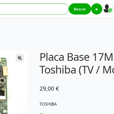
+
 – Toshiba (TV / Monitor)
Buscar
Placa Base 17M
Toshiba (TV / M
29,00
€
TOSHIBA