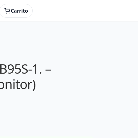
Carrito
B95S-1. –
onitor)