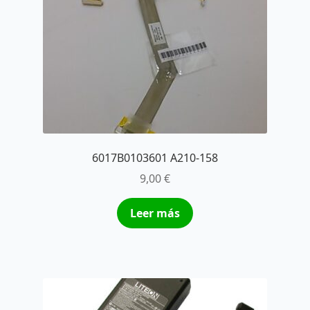
6017B0103601 A210-158
9,00
€
Leer más