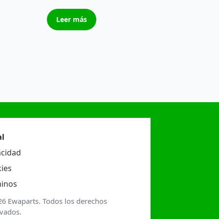
Leer más
l
acidad
ies
inos
26 Ewaparts. Todos los derechos
rvados.