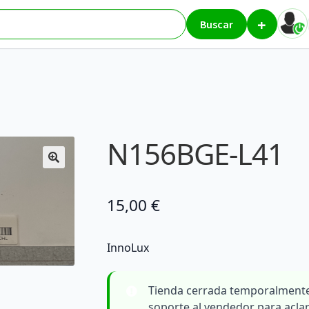
+
L41
Buscar
N156BGE-L41
15,00
€
InnoLux
Tienda cerrada temporalmente
soporte al vendedor para acla