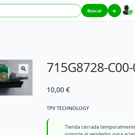
+
isiones y monitores
715G8728-C00-000-004Y
Buscar
715G8728-C00-
10,00
€
TPV TECHNOLOGY
Tienda cerrada temporalmente
soporte al vendedor para acla