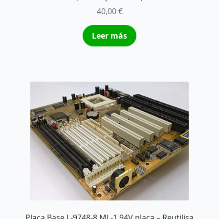
40,00
€
Leer más
Placa Base L-9748-8 ML-1 94V placa – Reutilisa