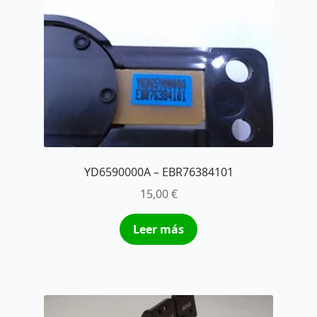
YD6590000A – EBR76384101
15,00
€
Leer más