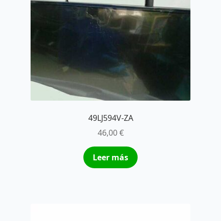
49LJ594V-ZA
46,00
€
Leer más