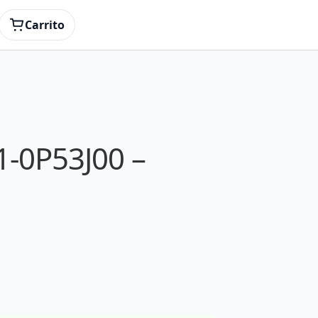
Carrito
1-0P53J00 –