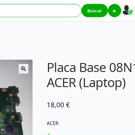
+
J00 – ACER (Laptop)
Buscar
Placa Base 08N
ACER (Laptop)
18,00
€
ACER