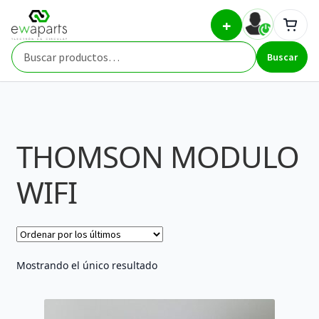
Ir
Ir
Inicio
Part Types
THOMSON MODULO WIFI
+
a
al
la
contenido
Buscar
navegación
Buscar
por:
THOMSON MODULO
WIFI
Mostrando el único resultado