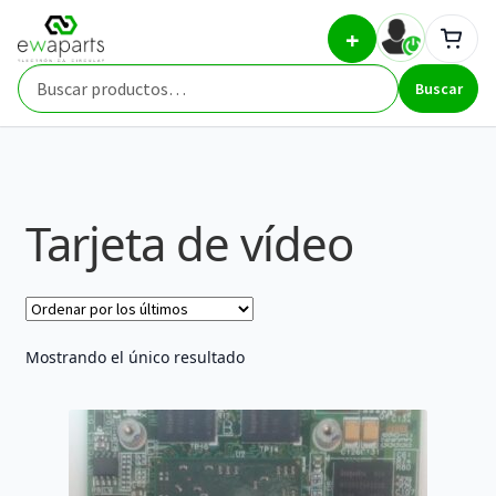
Ir
Ir
Inicio
Part Types
Tarjeta de vídeo
+
a
al
la
contenido
Buscar
navegación
Buscar
por:
Tarjeta de vídeo
Mostrando el único resultado