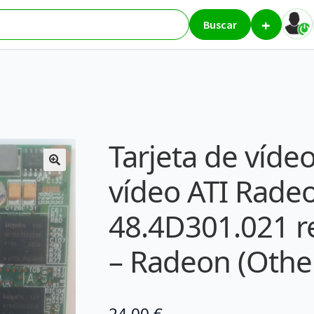
+
eta de vídeo ATI Radeon X300 48.4D301.021 reacondicionado – Rade
Buscar
Tarjeta de vídeo
vídeo ATI Rade
48.4D301.021 r
– Radeon (Othe
24,00
€