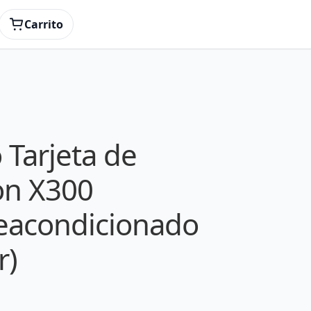
on (Other)
Carrito
 Tarjeta de
on X300
eacondicionado
r)