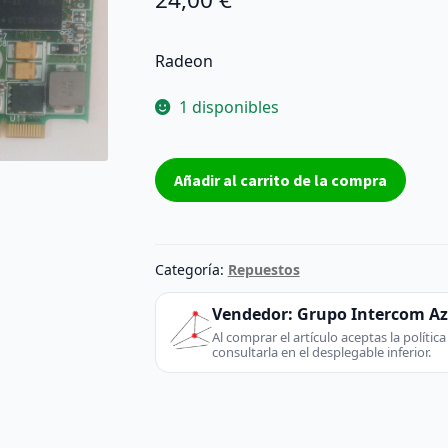
Radeon
1 disponibles
Tarjeta
Añadir al carrito de la compra
de
vídeo
Tarjeta
de
Categoría:
Repuestos
vídeo
ATI
Vendedor:
Grupo Intercom A
Radeon
Al comprar el artículo aceptas la políti
consultarla en el desplegable inferior.
X300
48.4D301.021
reacondicionado
-