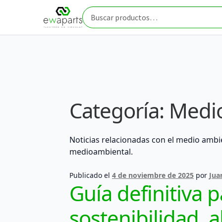
Ir
Ir
Inicio
Medio Ambiente
a
al
Buscar
la
contenido
por:
navegación
Categoría:
Medi
Noticias relacionadas con el medio ambi
medioambiental.
Publicado el
4 de noviembre de 2025
por
Jua
Guía definitiva 
sostenibilidad, 