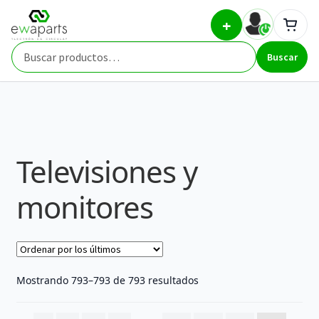
Ir
Ir
Inicio
Repuestos
Televisiones y monitores
Página
+
a
al
67
la
contenido
Buscar
navegación
Buscar
por:
Televisiones y
monitores
Ordenado
Mostrando 793–793 de 793 resultados
por
los