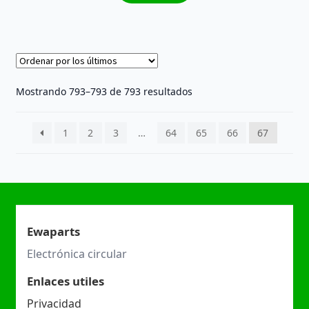
Ordenado
Mostrando 793–793 de 793 resultados
por
los
1
2
3
…
64
65
66
67
últimos
Ewaparts
Electrónica circular
Enlaces utiles
Privacidad