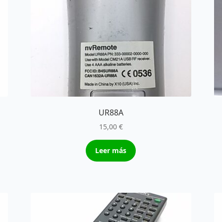
UR88A
15,00
€
Leer más