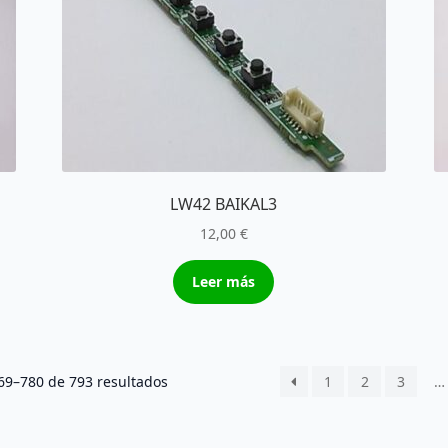
LW42 BAIKAL3
12,00
€
Leer más
Ordenado
9–780 de 793 resultados
1
2
3
…
por
los
últimos