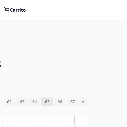
Carrito
s
62
63
64
65
66
67