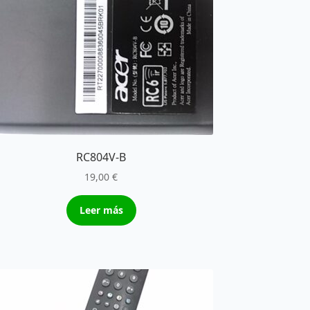
RC804V-B
19,00
€
Leer más