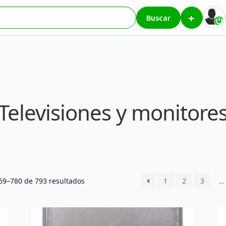
+
res
Página 65
Buscar
Televisiones y monitore
Ordenado
9–780 de 793 resultados
1
2
3
…
por
los
últimos