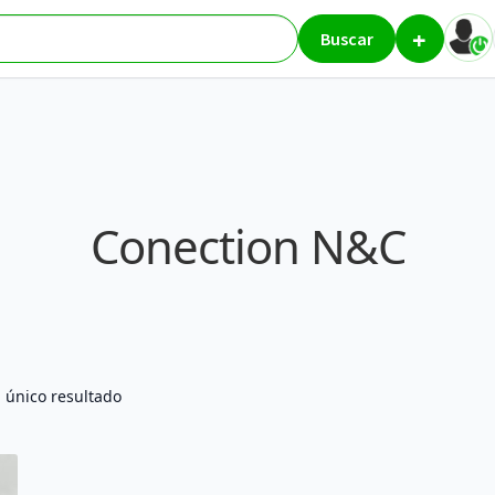
+
Buscar
Conection N&C
 único resultado