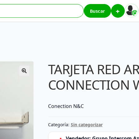
+
5005GS CONNECTION WGTLPG
Buscar
TARJETA RED A
CONNECTION 
Conection N&C
Categoría:
Sin categorizar
Vendedor:
Grupo Intercom A