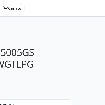
Carrito
R5005GS
WGTLPG
zuqueca