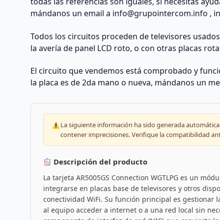
todas las referencias son iguales, si necesitas ayu
mándanos un email a
info@grupointercom.info
, i
Todos los circuitos proceden de televisores usado
la avería de panel LCD roto, o con otras placas rota
El circuito que vendemos está comprobado y funcio
la placa es de 2da mano o nueva, mándanos un me
La siguiente información ha sido generada automáticam
contener imprecisiones. Verifique la compatibilidad an
Descripción del producto
La tarjeta AR5005GS Connection WGTLPG es un módul
integrarse en placas base de televisores y otros disp
conectividad WiFi. Su función principal es gestionar
al equipo acceder a internet o a una red local sin ne