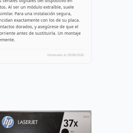
 señales digitales del dispositivo en
os. Al ser un módulo extraíble, suele
imilar. Para una instalación segura,
incidan exactamente con los de su placa.
ontactos dorados, y asegúrese de que el
rriente antes de sustituirla. Un montaje
lemente.
Generado el 20/06/2026