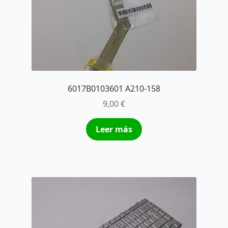
6017B0103601 A210-158
9,00
€
Leer más