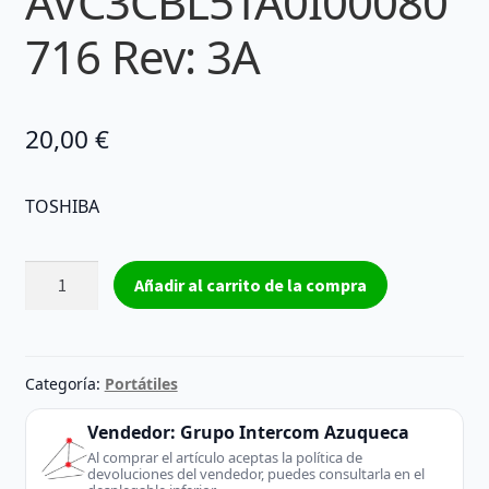
AVC3CBL5TA0I00080
716 Rev: 3A
20,00
€
TOSHIBA
Ventilador
Añadir al carrito de la compra
y
disipador
TOSHIBA
UDQF2ZR40CQU
Categoría:
Portátiles
AVC3CBL5TA0I00080716
Rev:
Vendedor:
Grupo Intercom Azuqueca
3A
Al comprar el artículo aceptas la política de
devoluciones del vendedor, puedes consultarla en el
cantidad