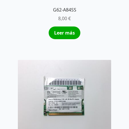
G62-A84SS
8,00
€
Leer más