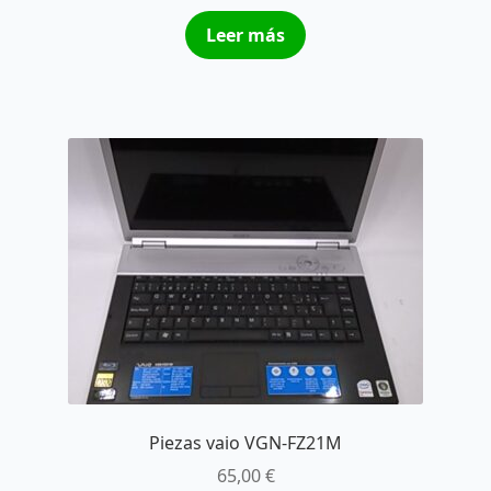
Leer más
Piezas vaio VGN-FZ21M
65,00
€