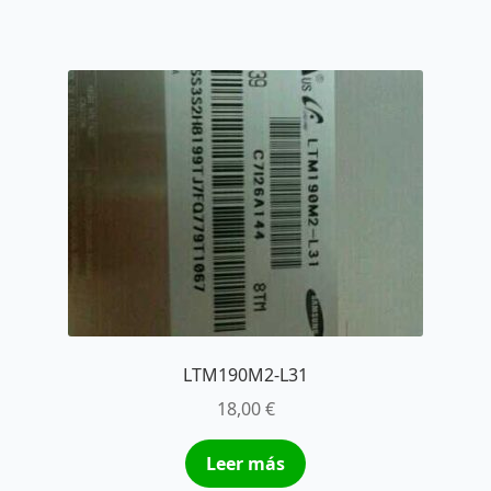
LTM190M2-L31
18,00
€
Leer más