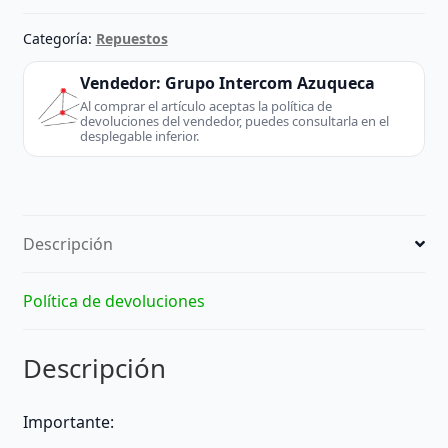
A1048
-
Categoría:
Repuestos
APPLE
(Other)
Vendedor:
Grupo Intercom Azuqueca
-
Al comprar el artículo aceptas la política de
devoluciones del vendedor, puedes consultarla en el
extraído
desplegable inferior.
de
ninguno
cantidad
Descripción
Política de devoluciones
Descripción
Importante: