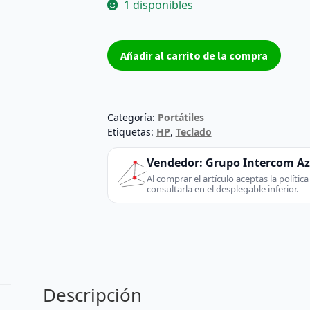
1 disponibles
Teclado
Añadir al carrito de la compra
HP
Elitebook
8460p
635768-
Categoría:
Portátiles
071
Etiquetas:
HP
,
Teclado
cantidad
Vendedor:
Grupo Intercom A
Al comprar el artículo aceptas la políti
consultarla en el desplegable inferior.
Descripción