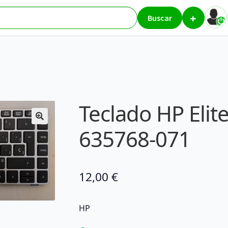
+
P Elitebook 8460p 635768-071
Buscar
Teclado HP Eli
635768-071
12,00
€
HP