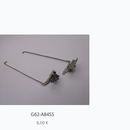
G62-A84SS
8,00
€