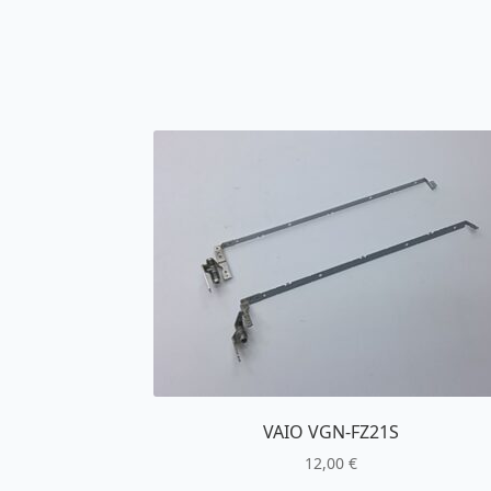
VAIO VGN-FZ21S
12,00
€