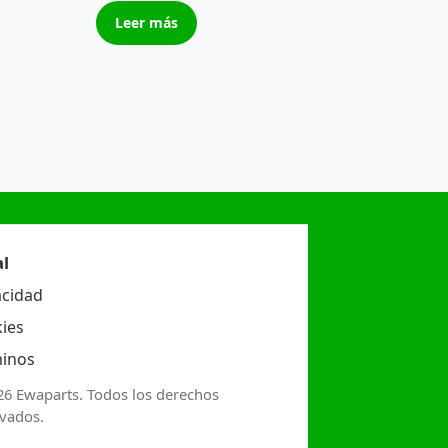
Leer más
l
acidad
ies
inos
26 Ewaparts. Todos los derechos
rvados.