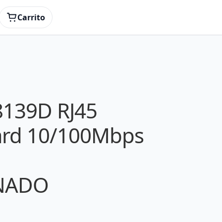
 Plug and Play- REACONDICIONADO
Carrito
L8139D RJ45
ard 10/100Mbps
NADO