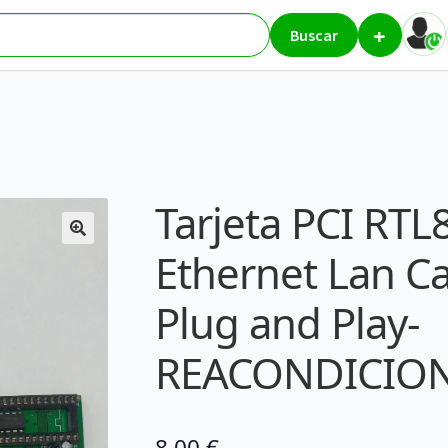
+
ores
Tarjeta PCI RTL8139D RJ45 Ethernet Lan Card 10/100Mbps
Buscar
Tarjeta PCI RT
Ethernet Lan C
Plug and Play-
REACONDICIO
8,00
€