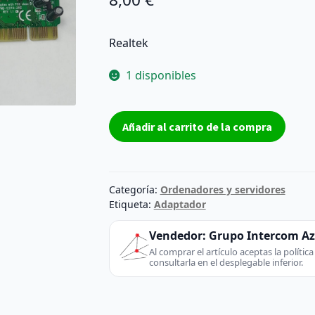
Realtek
1 disponibles
Tarjeta
Añadir al carrito de la compra
PCI
RTL8139D
RJ45
Ethernet
Categoría:
Ordenadores y servidores
Lan
Etiqueta:
Adaptador
Card
Vendedor:
Grupo Intercom A
10/100Mbps
Al comprar el artículo aceptas la políti
Plug
consultarla en el desplegable inferior.
and
Play-
REACONDICIONADO