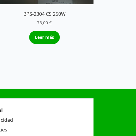
BPS-2304 CS 250W
75,00
€
Leer más
l
acidad
ies