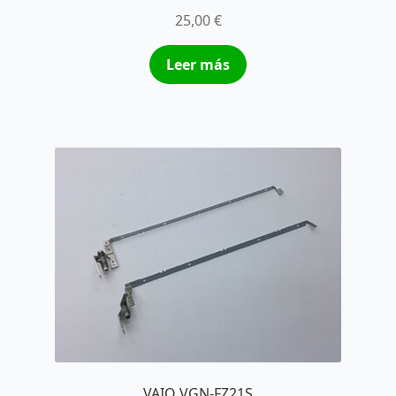
25,00
€
Leer más
VAIO VGN-FZ21S