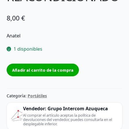
8,00
€
Anatel
1 disponibles
TARJETA
Añadir al carrito de la compra
Anatel
MÓDEM
ACER
GENUINA
Categoría:
Portátiles
A04-
0609001
Vendedor:
Grupo Intercom Azuqueca
-
Al comprar el artículo aceptas la política de
devoluciones del vendedor, puedes consultarla en el
REACONDICIONADO
desplegable inferior.