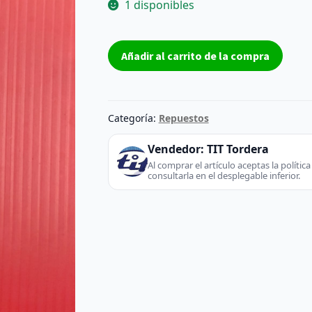
1 disponibles
T-
Añadir al carrito de la compra
Con
Board
T320HVN05.0
-
Categoría:
Repuestos
AUO
(TV
Vendedor:
TIT Tordera
/
Al comprar el artículo aceptas la políti
consultarla en el desplegable inferior.
Monitor)
cantidad