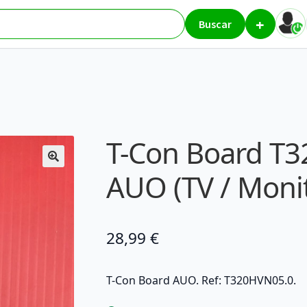
+
5.0 – AUO (TV / Monitor)
Buscar
T-Con Board T3
AUO (TV / Moni
28,99
€
T-Con Board AUO. Ref: T320HVN05.0.