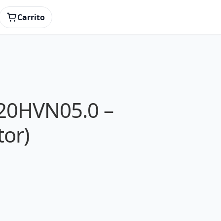
Carrito
20HVN05.0 –
tor)