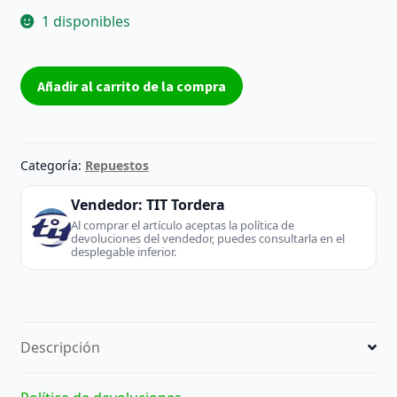
1 disponibles
T-
Añadir al carrito de la compra
Con
Board
RUNTK
5351TP
Categoría:
Repuestos
0055FV
-
Vendedor:
TIT Tordera
Runtk
Al comprar el artículo aceptas la política de
devoluciones del vendedor, puedes consultarla en el
(TV
desplegable inferior.
/
Monitor)
cantidad
Descripción