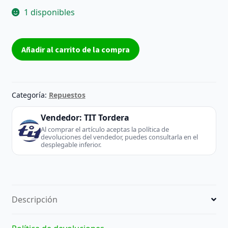
1 disponibles
T-
Añadir al carrito de la compra
Con
Board
55T32-
C0F
Categoría:
Repuestos
-
AUO
Vendedor:
TIT Tordera
(TV
Al comprar el artículo aceptas la política de
devoluciones del vendedor, puedes consultarla en el
/
desplegable inferior.
Monitor)
cantidad
Descripción