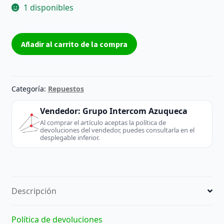
1 disponibles
SSD
Añadir al carrito de la compra
mSATA
Innodisk
3ME4
128GB
Categoría:
Repuestos
DEMSR-
A28M41BC1DC
Vendedor:
Grupo Intercom Azuqueca
–
Al comprar el artículo aceptas la política de
devoluciones del vendedor, puedes consultarla en el
Reacondicionado
desplegable inferior.
cantidad
Descripción
Política de devoluciones