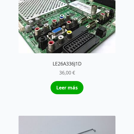
LE26A336J1D
36,00
€
Leer más