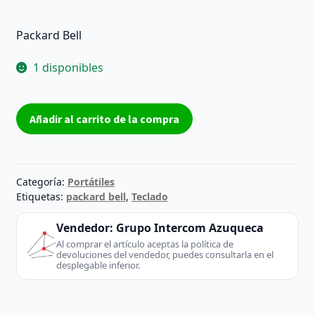
Packard Bell
1 disponibles
Carcasa
Añadir al carrito de la compra
cover
C
+
mouse
Categoría:
Portátiles
pad
Etiquetas:
packard bell
,
Teclado
Packard
Vendedor:
Grupo Intercom Azuqueca
Bell
Al comprar el artículo aceptas la política de
MIT-
devoluciones del vendedor, puedes consultarla en el
DRAG-
desplegable inferior.
D
Grado
B