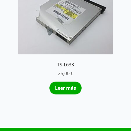
TS-L633
25,00
€
Leer más