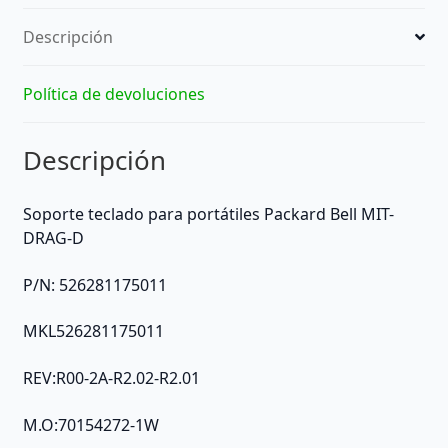
lost
Descripción
cantidad
Política de devoluciones
Descripción
Soporte teclado para portátiles Packard Bell MIT-
DRAG-D
P/N: 526281175011
MKL526281175011
REV:R00-2A-R2.02-R2.01
Μ.Ο:70154272-1W