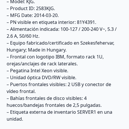
familia
– Model: KJG.
System
– Product ID: 2583KJG.
x3250
– MFG Date: 2014-03-20.
M4;
– PN visible en etiqueta interior: 81Y4391.
verificar
– Alimentación indicada: 100-127 / 200-240 V~, 5.3 /
configuración
2.6 A, 50/60 Hz.
interna
– Equipo fabricado/certificado en Szekesfehervar,
y
Hungary; Made in Hungary.
compatibilidad
– Frontal con logotipo IBM, formato rack 1U,
por
orejas/anclajes de rack laterales.
MTM
– Pegatina Intel Xeon visible.
2583KJG.
– Unidad óptica DVD/RW visible.
cantidad
– Puertos frontales visibles: 2 USB y conector de
vídeo frontal.
– Bahías frontales de disco visibles: 4
huecos/bandejas frontales de 2,5 pulgadas.
– Etiqueta externa de inventario SERVER1 en una
unidad.