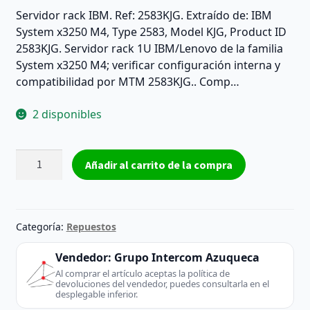
Servidor rack IBM. Ref: 2583KJG. Extraído de: IBM
System x3250 M4, Type 2583, Model KJG, Product ID
2583KJG. Servidor rack 1U IBM/Lenovo de la familia
System x3250 M4; verificar configuración interna y
compatibilidad por MTM 2583KJG.. Comp…
2 disponibles
Servidor
Añadir al carrito de la compra
rack
2583KJG
-
IBM
Categoría:
Repuestos
(Desktop
/
Vendedor:
Grupo Intercom Azuqueca
Server)
Al comprar el artículo aceptas la política de
devoluciones del vendedor, puedes consultarla en el
-
desplegable inferior.
extraído