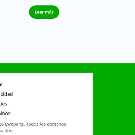
Leer más
l
acidad
ies
inos
26 Ewaparts. Todos los derechos
rvados.