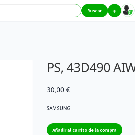
+
res
PS, 43D490 AIWXXC
Buscar
PS, 43D490 AI
30,00
€
SAMSUNG
PS,
Añadir al carrito de la compra
43D490