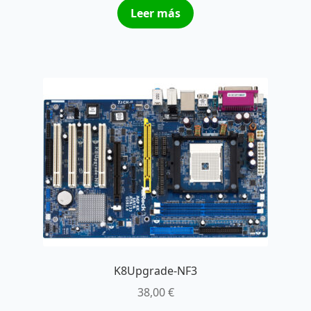
Leer más
K8Upgrade-NF3
38,00
€