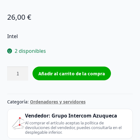
26,00
€
Intel
2 disponibles
Procesador
Añadir al carrito de la compra
Intel
pentium
III
SL3XT
Categoría:
Ordenadores y servidores
Reacondicionado
cantidad
Vendedor:
Grupo Intercom Azuqueca
Al comprar el artículo aceptas la política de
devoluciones del vendedor, puedes consultarla en el
desplegable inferior.