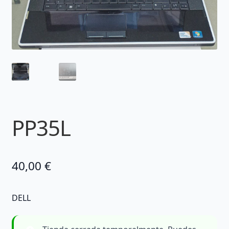
PP35L
40,00
€
DELL