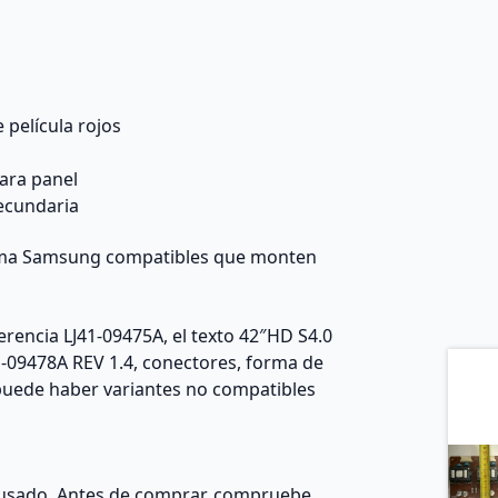
 película rojos
ara panel
secundaria
lasma Samsung compatibles que monten
encia LJ41-09475A, el texto 42″HD S4.0
41-09478A REV 1.4, conectores, forma de
a puede haber variantes no compatibles
usado. Antes de comprar, compruebe