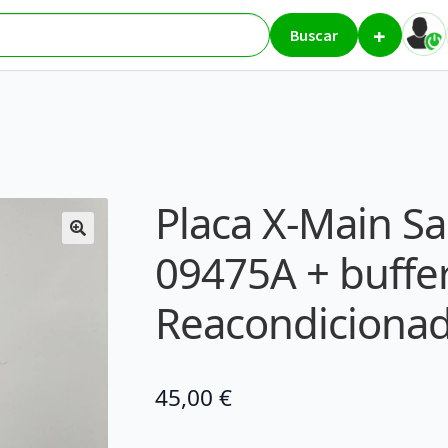
+
 LJ41-09475A + buffer LJ41-09478A – Reacondicionada
Buscar
Placa X-Main S
09475A + buffe
Reacondiciona
45,00
€