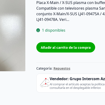
Placa X-Main / X-SUS plasma con buffer
Compatible con televisores plasma S
conjunto X-Main/X-SUS LJ41-09475A / 
LJ41-09478A. Veri…
1 disponibles
Placa
Añadir al carrito de la compra
X-
Main
Samsung
LJ41-
Categoría:
Repuestos
09475A
+
Vendedor:
Grupo Intercom A
buffer
Al comprar el artículo aceptas la políti
consultarla en el desplegable inferior.
LJ41-
09478A
–