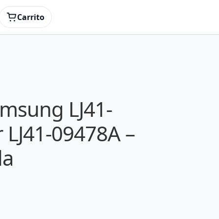
Carrito
amsung LJ41-
r LJ41-09478A –
da