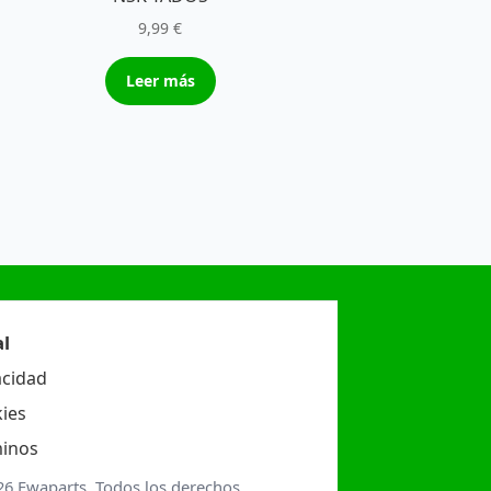
9,99
€
Leer más
l
acidad
ies
inos
26 Ewaparts. Todos los derechos