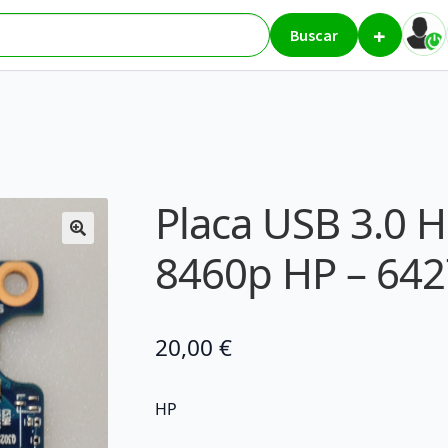
+
 3.0 HP Elitebook 8460p HP – 642762-001
Buscar
Placa USB 3.0 H
8460p HP – 642
20,00
€
HP