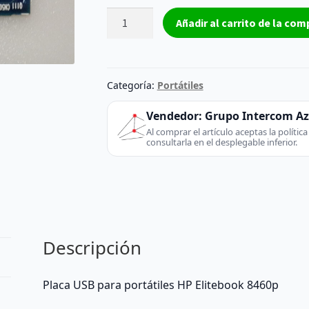
Placa
Añadir al carrito de la com
USB
3.0
HP
Elitebook
Categoría:
Portátiles
8460p
HP
Vendedor:
Grupo Intercom A
-
Al comprar el artículo aceptas la políti
consultarla en el desplegable inferior.
642762-
001
cantidad
Descripción
Placa USB para portátiles HP Elitebook 8460p