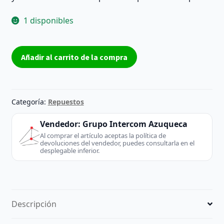
1 disponibles
Placa
Añadir al carrito de la compra
T-
Con
LG
Display
Categoría:
Repuestos
6870C-
0442B
Vendedor:
Grupo Intercom Azuqueca
42TM042AA
Al comprar el artículo aceptas la política de
devoluciones del vendedor, puedes consultarla en el
para
desplegable inferior.
TV
42”
–
Reacondicionada
Descripción
cantidad