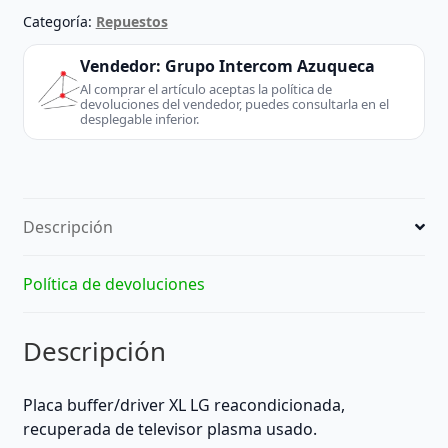
EAX64285701
Categoría:
Repuestos
42T4_XL
para
Vendedor:
Grupo Intercom Azuqueca
plasma
Al comprar el artículo aceptas la política de
devoluciones del vendedor, puedes consultarla en el
42PM4700/42PN450B
desplegable inferior.
–
Reacondicionado
cantidad
Descripción
Política de devoluciones
Descripción
Placa buffer/driver XL LG reacondicionada,
recuperada de televisor plasma usado.