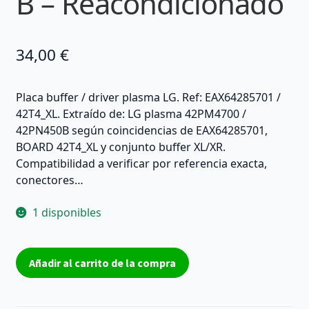
B – Reacondicionado
34,00
€
Placa buffer / driver plasma LG. Ref: EAX64285701 /
42T4_XL. Extraído de: LG plasma 42PM4700 /
42PN450B según coincidencias de EAX64285701,
BOARD 42T4_XL y conjunto buffer XL/XR.
Compatibilidad a verificar por referencia exacta,
conectores…
1 disponibles
Placa
Añadir al carrito de la compra
buffer
XL
LG