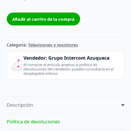
Placa
Añadir al carrito de la compra
base
TV
EAX68102603
(1.0)
Categoría:
Televisiones y monitores
LG
Reacondicionado
Vendedor:
Grupo Intercom Azuqueca
cantidad
Al comprar el artículo aceptas la política de
devoluciones del vendedor, puedes consultarla en el
desplegable inferior.
Descripción
Política de devoluciones